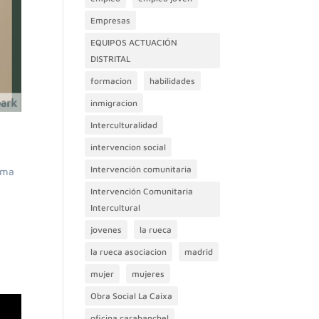
Empresas
EQUIPOS ACTUACIÓN
DISTRITAL
formacion
habilidades
inmigracion
Interculturalidad
intervencion social
Intervención comunitaria
ama
Intervención Comunitaria
Intercultural
jovenes
la rueca
la rueca asociacion
madrid
mujer
mujeres
Obra Social La Caixa
oficina carabanchel