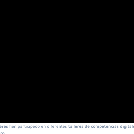
eres
han participado en diferentes
talleres de c
ompetencias digital
ero
.