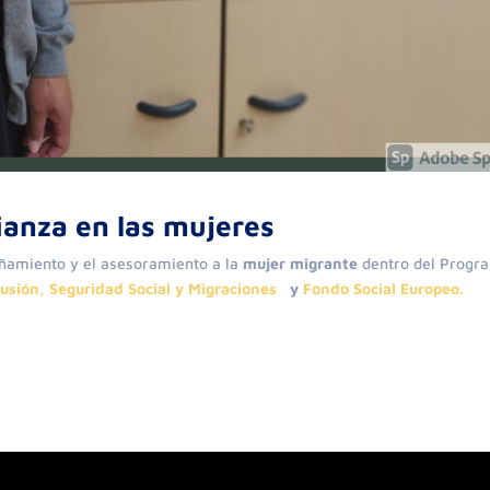
anza en las mujeres
añamiento y el asesoramiento a la
mujer migrante
dentro del Progr
lusión, Seguridad Social y Migraciones
y
Fondo Social Europeo.