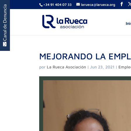
+34 91 404 07 33
larueca@larueca.org
Ini
MEJORANDO LA EMPL
por
La Rueca Asociación
|
Jun 23, 2021
|
Emple