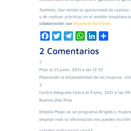
También, han tenido la oportunidad de realizar 
y de realizar prácticas en el ámbito hospitalar
colaboración con
Ferrovial Servicios.
F
T
T
W
Li
C
a
w
el
h
n
o
2 Comentarios
c
itt
e
at
k
m
e
er
gr
s
e
p
Pilar
el 23 junio, 2021 a las 12:37
b
a
A
dI
ar
Mejorando la empleabilidad de las mujeres ,co
o
m
p
n
ti
o
p
r
Centro Integrado Usera
el 9 julio, 2021 a las 09
k
Buenos días Pilar
Emplea Mujer es un programa dirigido a mujeres
ampliar más la información nos puedes escribir
CENTRO INTEGRADO USERA