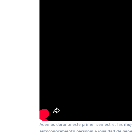
Además durante este primer semestre, las
muj
a
utoconocimiento personal
e
igualdad de gén