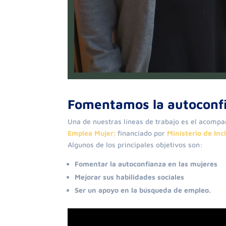
Fomentamos la autoconfi
Una de nuestras líneas de trabajo es el acomp
Emplea Mujer;
financiado por
Ministerio de Inc
Algunos de los principales objetivos son:
Fomentar la autoconfianza en las mujeres
Mejorar sus habilidades sociales
Ser un apoyo en la búsqueda de empleo.