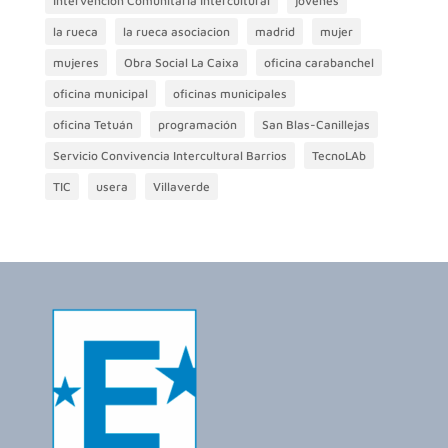
Intervención Comunitaria Intercultural
jovenes
la rueca
la rueca asociacion
madrid
mujer
mujeres
Obra Social La Caixa
oficina carabanchel
oficina municipal
oficinas municipales
oficina Tetuán
programación
San Blas-Canillejas
Servicio Convivencia Intercultural Barrios
TecnoLAb
TIC
usera
Villaverde