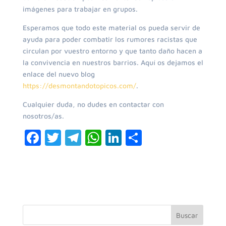
imágenes para trabajar en grupos.
Esperamos que todo este material os pueda servir de
ayuda para poder combatir los rumores racistas que
circulan por vuestro entorno y que tanto daño hacen a
la convivencia en nuestros barrios. Aquí os dejamos el
enlace del nuevo blog
https://desmontandotopicos.com/
.
Cualquier duda, no dudes en contactar con
nosotros/as.
F
T
T
W
Li
C
a
w
el
h
n
o
c
itt
e
at
k
m
e
er
gr
s
e
p
b
a
A
dI
ar
o
m
p
n
ti
Buscar