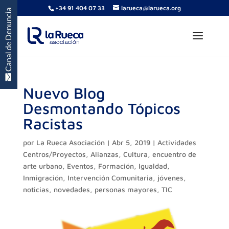
+34 91 404 07 33
larueca@larueca.org
Nuevo Blog
Desmontando Tópicos
Racistas
por
La Rueca Asociación
|
Abr 5, 2019
|
Actividades
Centros/Proyectos
,
Alianzas
,
Cultura
,
encuentro de
arte urbano
,
Eventos
,
Formación
,
Igualdad
,
Inmigración
,
Intervención Comunitaria
,
jóvenes
,
noticias
,
novedades
,
personas mayores
,
TIC