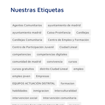
o
p
r
Nuestras Etiquetas
k
Agentes Comunitarios
ayuntamiento de madrid
ayuntamiento madrid
Caixa Proinfancia
Canillejas
Canillejas Comunitaria
Centro de Empleo y Formación
Centro de Participación Juvenil
Ciudad Lineal
competencias
competencias digitales
comunidad de madrid
convivencia
cursos
cursos gratuitos
distrito Ciudad Lineal
empleo
empleo joven
Empresas
EQUIPOS ACTUACIÓN DISTRITAL
formacion
habilidades
inmigracion
Interculturalidad
intervencion social
Intervención comunitaria