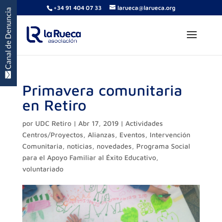
+34 91 404 07 33
larueca@larueca.org
Primavera comunitaria
en Retiro
por
UDC Retiro
|
Abr 17, 2019
|
Actividades
Centros/Proyectos
,
Alianzas
,
Eventos
,
Intervención
Comunitaria
,
noticias
,
novedades
,
Programa Social
para el Apoyo Familiar al Éxito Educativo
,
voluntariado