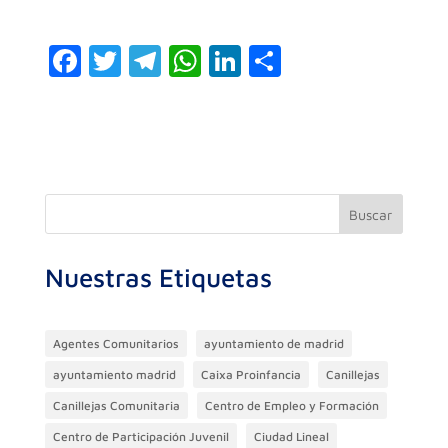
F
T
T
W
Li
C
a
w
el
h
n
o
c
itt
e
at
k
m
e
er
gr
s
e
p
b
a
A
dI
ar
o
m
p
n
ti
Buscar
o
p
r
Nuestras Etiquetas
k
Agentes Comunitarios
ayuntamiento de madrid
ayuntamiento madrid
Caixa Proinfancia
Canillejas
Canillejas Comunitaria
Centro de Empleo y Formación
Centro de Participación Juvenil
Ciudad Lineal