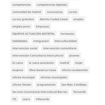
competencias
competencias digitales
comunidad de madrid
convivencia
cursos
cursos gratuitos
distrito Ciudad Lineal
empleo
empleo joven
Empresas
EQUIPOS ACTUACIÓN DISTRITAL
formacion
habilidades
inmigracion
Interculturalidad
intervencion social
Intervención comunitaria
Intervención Comunitaria Intercultural
jovenes
la rueca
la rueca asociacion
madrid
mujer
mujeres
Obra Social La Caixa
oficina carabanchel
oficina municipal
oficinas municipales
oficina Tetuán
programación
San Blas-Canillejas
Servicio Convivencia Intercultural Barrios
TecnoLAb
TIC
usera
Villaverde