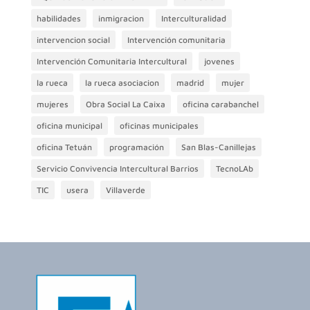
habilidades
inmigracion
Interculturalidad
intervencion social
Intervención comunitaria
Intervención Comunitaria Intercultural
jovenes
la rueca
la rueca asociacion
madrid
mujer
mujeres
Obra Social La Caixa
oficina carabanchel
oficina municipal
oficinas municipales
oficina Tetuán
programación
San Blas-Canillejas
Servicio Convivencia Intercultural Barrios
TecnoLAb
TIC
usera
Villaverde