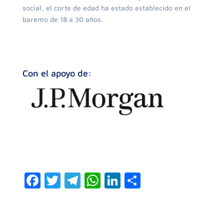
social, el corte de edad ha estado establecido en el
baremo de 18 a 30 años.
Con el apoyo de:
F
T
T
W
Li
C
a
w
el
h
n
o
c
itt
e
at
k
m