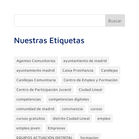
e
er
gr
s
e
p
b
a
A
dI
ar
o
m
p
n
ti
Buscar
o
p
r
Nuestras Etiquetas
k
Agentes Comunitarios
ayuntamiento de madrid
ayuntamiento madrid
Caixa Proinfancia
Canillejas
Canillejas Comunitaria
Centro de Empleo y Formación
Centro de Participación Juvenil
Ciudad Lineal
competencias
competencias digitales
comunidad de madrid
convivencia
cursos
cursos gratuitos
distrito Ciudad Lineal
empleo
empleo joven
Empresas
EQUIPOS ACTUACIÓN DISTRITAL
formacion