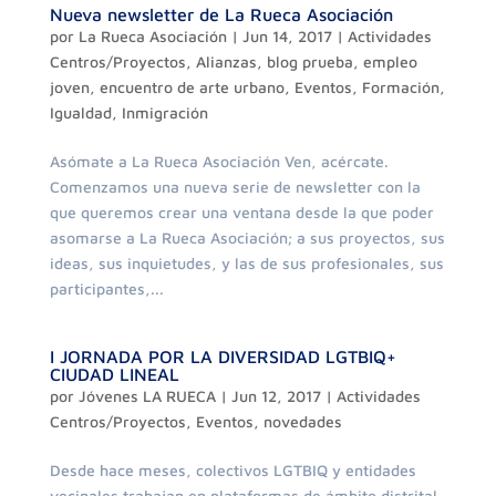
Nueva newsletter de La Rueca Asociación
por
La Rueca Asociación
|
Jun 14, 2017
|
Actividades
Centros/Proyectos
,
Alianzas
,
blog prueba
,
empleo
joven
,
encuentro de arte urbano
,
Eventos
,
Formación
,
Igualdad
,
Inmigración
Asómate a La Rueca Asociación Ven, acércate.
Comenzamos una nueva serie de newsletter con la
que queremos crear una ventana desde la que poder
asomarse a La Rueca Asociación; a sus proyectos, sus
ideas, sus inquietudes, y las de sus profesionales, sus
participantes,...
I JORNADA POR LA DIVERSIDAD LGTBIQ+
CIUDAD LINEAL
por
Jóvenes LA RUECA
|
Jun 12, 2017
|
Actividades
Centros/Proyectos
,
Eventos
,
novedades
Desde hace meses, colectivos LGTBIQ y entidades
vecinales trabajan en plataformas de ámbito distrital