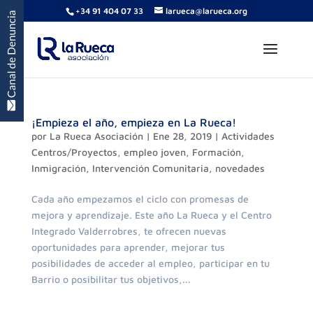
+34 91 404 07 33
larueca@larueca.org
¡Empieza el año, empieza en La Rueca!
por
La Rueca Asociación
|
Ene 28, 2019
|
Actividades
Centros/Proyectos
,
empleo joven
,
Formación
,
Inmigración
,
Intervención Comunitaria
,
novedades
Cada año empezamos el ciclo con promesas de
mejora y aprendizaje. Este año La Rueca y el Centro
Integrado Valderrobres, te ofrecen nuevas
oportunidades para aprender, mejorar tus
posibilidades de acceder al empleo, participar en tu
Barrio o posibilitar tus objetivos,...