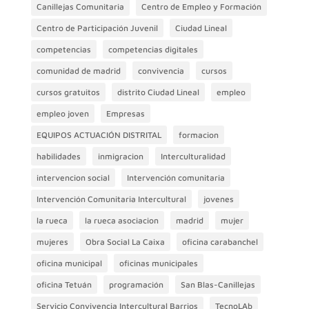
Canillejas Comunitaria
Centro de Empleo y Formación
Centro de Participación Juvenil
Ciudad Lineal
competencias
competencias digitales
comunidad de madrid
convivencia
cursos
cursos gratuitos
distrito Ciudad Lineal
empleo
empleo joven
Empresas
EQUIPOS ACTUACIÓN DISTRITAL
formacion
habilidades
inmigracion
Interculturalidad
intervencion social
Intervención comunitaria
Intervención Comunitaria Intercultural
jovenes
la rueca
la rueca asociacion
madrid
mujer
mujeres
Obra Social La Caixa
oficina carabanchel
oficina municipal
oficinas municipales
oficina Tetuán
programación
San Blas-Canillejas
Servicio Convivencia Intercultural Barrios
TecnoLAb