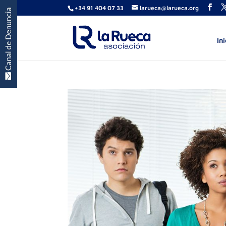
+34 91 404 07 33
larueca@larueca.org
Ini