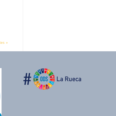
tes »