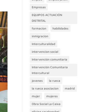
Empresas
EQUIPOS ACTUACIÓN
DISTRITAL
formacion
habilidades
inmigracion
Interculturalidad
intervencion social
Intervención comunitaria
Intervención Comunitaria
Intercultural
jovenes
la rueca
la rueca asociacion
madrid
mujer
mujeres
Obra Social La Caixa
oficina carabanchel