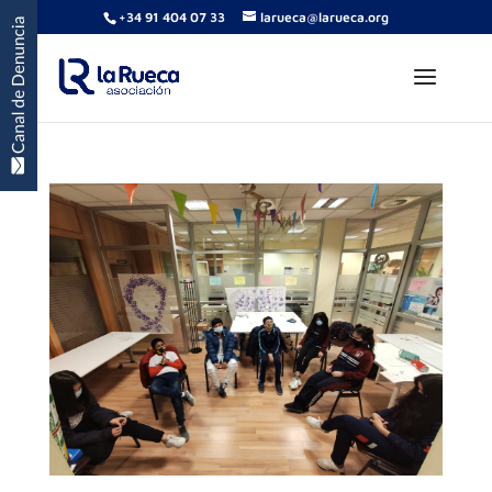
+34 91 404 07 33
larueca@larueca.org