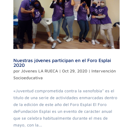
Nuestras jóvenes participan en el Foro Esplai
2020
por
Jóvenes LA RUECA
|
Oct 29, 2020
|
Intervención
Socioeducativa
«Juventud comprometida contra la xenofobia” es el
título de una serie de actividades enmarcadas dentro
de la edición de este año del Foro Esplai El Foro
deFundación Esplai es un evento de carácter anual
que se celebra habitualmente durante el mes de
mayo, con la...