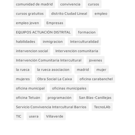
comunidad de madrid
convivencia
cursos
cursos gratuitos
distrito Ciudad Lineal
empleo
empleo joven
Empresas
EQUIPOS ACTUACIÓN DISTRITAL
formacion
habilidades
inmigracion
Interculturalidad
intervencion social
Intervención comunitaria
Intervención Comunitaria Intercultural
jovenes
la rueca
la rueca asociacion
madrid
mujer
mujeres
Obra Social La Caixa
oficina carabanchel
oficina municipal
oficinas municipales
oficina Tetuán
programación
San Blas-Canillejas
Servicio Convivencia Intercultural Barrios
TecnoLAb
TIC
usera
Villaverde