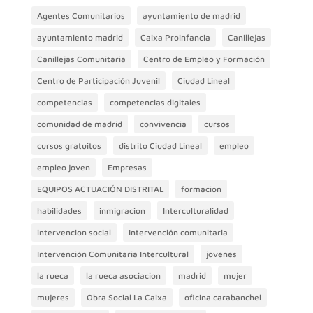
Agentes Comunitarios
ayuntamiento de madrid
ayuntamiento madrid
Caixa Proinfancia
Canillejas
Canillejas Comunitaria
Centro de Empleo y Formación
Centro de Participación Juvenil
Ciudad Lineal
competencias
competencias digitales
comunidad de madrid
convivencia
cursos
cursos gratuitos
distrito Ciudad Lineal
empleo
empleo joven
Empresas
EQUIPOS ACTUACIÓN DISTRITAL
formacion
habilidades
inmigracion
Interculturalidad
intervencion social
Intervención comunitaria
Intervención Comunitaria Intercultural
jovenes
la rueca
la rueca asociacion
madrid
mujer
mujeres
Obra Social La Caixa
oficina carabanchel