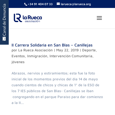
+34 91 404 07 33
larueca@larueca.org
II Carrera Solidaria en San Blas – Canillejas
por
La Rueca Asociación
|
May 22, 2019
|
Deporte
,
Eventos
,
Inmigración
,
Intervención Comunitaria
,
jóvenes
Abrazos, nervios y estiramientos; esta fue la foto
inicial de los momentos previos del día 14 de mayo
cuando cientos de chicos y chicas de 1º de la ESO de
los 7 IES públicos de San Blas- Canillejas se iban
congregando en el parque Paraíso para dar comienzo
a la II...