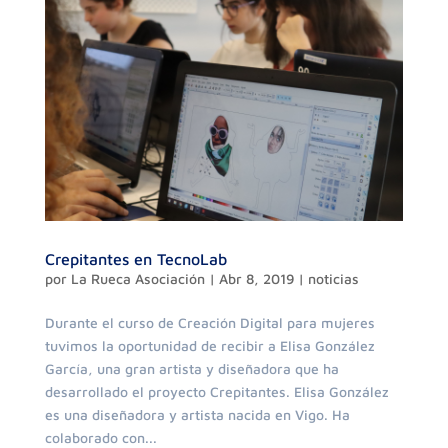
Crepitantes en TecnoLab
por
La Rueca Asociación
|
Abr 8, 2019
|
noticias
Durante el curso de Creación Digital para mujeres
tuvimos la oportunidad de recibir a Elisa González
García, una gran artista y diseñadora que ha
desarrollado el proyecto Crepitantes. Elisa González
es una diseñadora y artista nacida en Vigo. Ha
colaborado con...