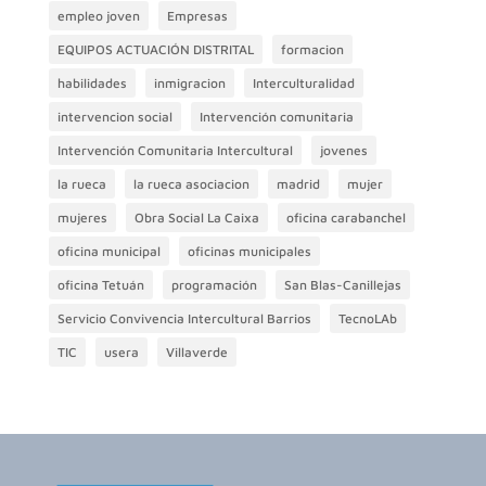
empleo joven
Empresas
EQUIPOS ACTUACIÓN DISTRITAL
formacion
habilidades
inmigracion
Interculturalidad
intervencion social
Intervención comunitaria
Intervención Comunitaria Intercultural
jovenes
la rueca
la rueca asociacion
madrid
mujer
mujeres
Obra Social La Caixa
oficina carabanchel
oficina municipal
oficinas municipales
oficina Tetuán
programación
San Blas-Canillejas
Servicio Convivencia Intercultural Barrios
TecnoLAb
TIC
usera
Villaverde