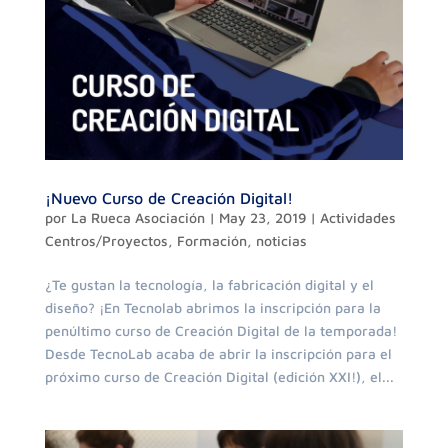
¡Nuevo Curso de Creación Digital!
por
La Rueca Asociación
|
May 23, 2019
|
Actividades
Centros/Proyectos
,
Formación
,
noticias
¿Te gustan la tecnología, la fabricación digital y el
diseño? ¡En Tecnolab abrimos la inscripción para la
penúltimo curso de Creación Digital de la temporada!
Desde TecnoLab acaba de abrir la inscripción para el
próximo curso de Creación Digital (edición XXI!), el...