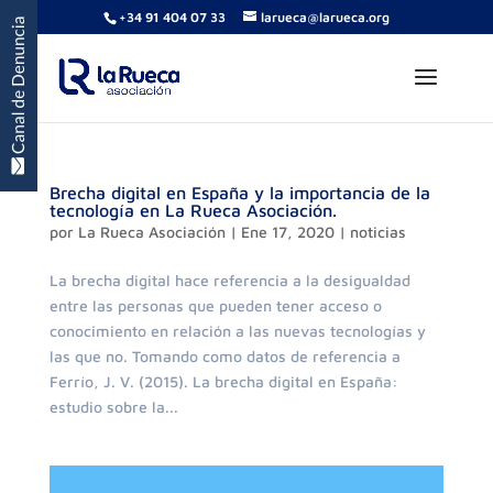
+34 91 404 07 33
larueca@larueca.org
Brecha digital en España y la importancia de la
tecnología en La Rueca Asociación.
por
La Rueca Asociación
|
Ene 17, 2020
|
noticias
La brecha digital hace referencia a la desigualdad
entre las personas que pueden tener acceso o
conocimiento en relación a las nuevas tecnologías y
las que no. Tomando como datos de referencia a
Ferrío, J. V. (2015). La brecha digital en España:
estudio sobre la...