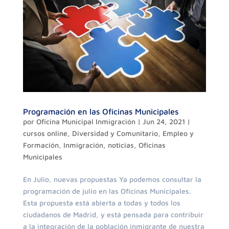
Programación en las Oficinas Municipales
por
Oficina Municipal Inmigración
|
Jun 24, 2021
|
cursos online
,
Diversidad y Comunitario
,
Empleo y
Formación
,
Inmigración
,
noticias
,
Oficinas
Municipales
En Julio, nuevas propuestas Ya podemos consultar la
programación de julio en las Oficinas Municipales.
Esta propuesta está abierta a todas y todos los
ciudadanos de Madrid, y está pensada para contribuir
a la integración de la población inmigrante de nuestra