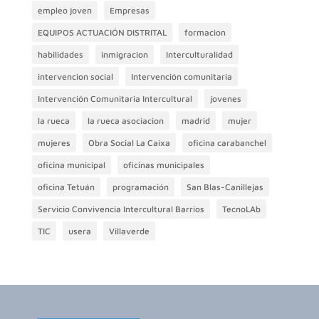
empleo joven
Empresas
EQUIPOS ACTUACIÓN DISTRITAL
formacion
habilidades
inmigracion
Interculturalidad
intervencion social
Intervención comunitaria
Intervención Comunitaria Intercultural
jovenes
la rueca
la rueca asociacion
madrid
mujer
mujeres
Obra Social La Caixa
oficina carabanchel
oficina municipal
oficinas municipales
oficina Tetuán
programación
San Blas-Canillejas
Servicio Convivencia Intercultural Barrios
TecnoLAb
TIC
usera
Villaverde