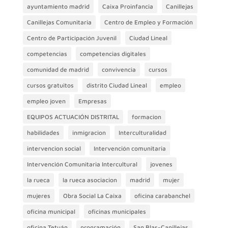
ayuntamiento madrid
Caixa Proinfancia
Canillejas
Canillejas Comunitaria
Centro de Empleo y Formación
Centro de Participación Juvenil
Ciudad Lineal
competencias
competencias digitales
comunidad de madrid
convivencia
cursos
cursos gratuitos
distrito Ciudad Lineal
empleo
empleo joven
Empresas
EQUIPOS ACTUACIÓN DISTRITAL
formacion
habilidades
inmigracion
Interculturalidad
intervencion social
Intervención comunitaria
Intervención Comunitaria Intercultural
jovenes
la rueca
la rueca asociacion
madrid
mujer
mujeres
Obra Social La Caixa
oficina carabanchel
oficina municipal
oficinas municipales
oficina Tetuán
programación
San Blas-Canillejas