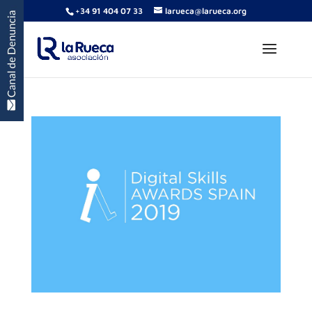
+34 91 404 07 33
larueca@larueca.org