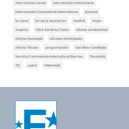
intervencion social
Intervención comunitaria
Intervención Comunitaria Intercultural
jovenes
la rueca
la rueca asociacion
madrid
mujer
mujeres
Obra Social La Caixa
oficina carabanchel
oficina municipal
oficinas municipales
oficina Tetuán
programación
San Blas-Canillejas
Servicio Convivencia Intercultural Barrios
TecnoLAb
TIC
usera
Villaverde