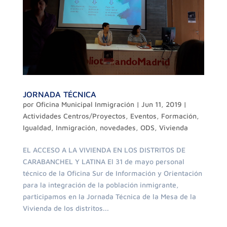
JORNADA TÉCNICA
por
Oficina Municipal Inmigración
|
Jun 11, 2019
|
Actividades Centros/Proyectos
,
Eventos
,
Formación
,
Igualdad
,
Inmigración
,
novedades
,
ODS
,
Vivienda
EL ACCESO A LA VIVIENDA EN LOS DISTRITOS DE
CARABANCHEL Y LATINA El 31 de mayo personal
técnico de la Oficina Sur de Información y Orientación
para la integración de la población inmigrante,
participamos en la Jornada Técnica de la Mesa de la
Vivienda de los distritos...