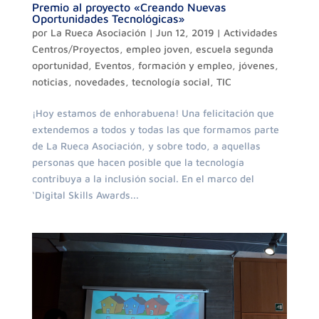
Premio al proyecto «Creando Nuevas
Oportunidades Tecnológicas»
por
La Rueca Asociación
|
Jun 12, 2019
|
Actividades
Centros/Proyectos
,
empleo joven
,
escuela segunda
oportunidad
,
Eventos
,
formación y empleo
,
jóvenes
,
noticias
,
novedades
,
tecnología social
,
TIC
¡Hoy estamos de enhorabuena! Una felicitación que
extendemos a todos y todas las que formamos parte
de La Rueca Asociación, y sobre todo, a aquellas
personas que hacen posible que la tecnología
contribuya a la inclusión social. En el marco del
‘Digital Skills Awards...